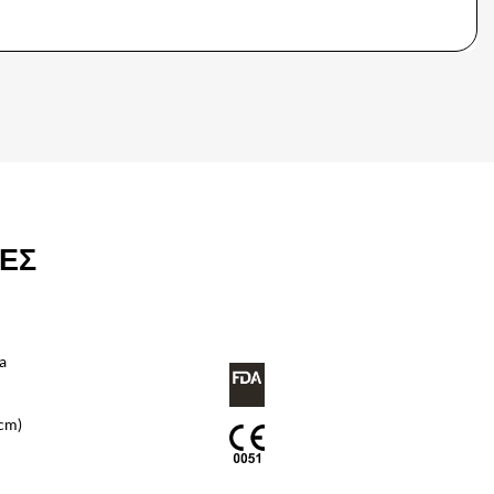
ΕΣ
a
0cm)