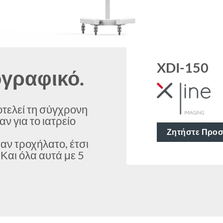
XDI-150
ογραφικό.
τελεί τη σύγχρονη
ν για το ιατρείο
Ζητήστε Προ
σαν τροχήλατο, έτσι
Και όλα αυτά με 5