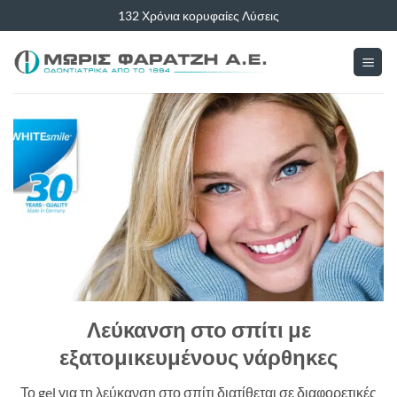
Μετάβαση
132 Χρόνια κορυφαίες Λύσεις
στο
περιεχόμενο
Λεύκανση στο σπίτι με
εξατομικευμένους νάρθηκες
Το gel για τη λεύκανση στο σπίτι διατίθεται σε διαφορετικές