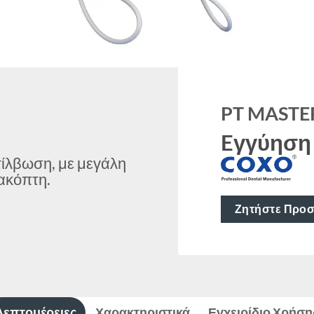
PT MASTE
Eγγύηση
τίλβωση, με μεγάλη
ακόπτη.
Ζητήστε Προ
Λεπτομέρειες
Χαρακτηριστικά
Εγχειρίδιο Χρήση