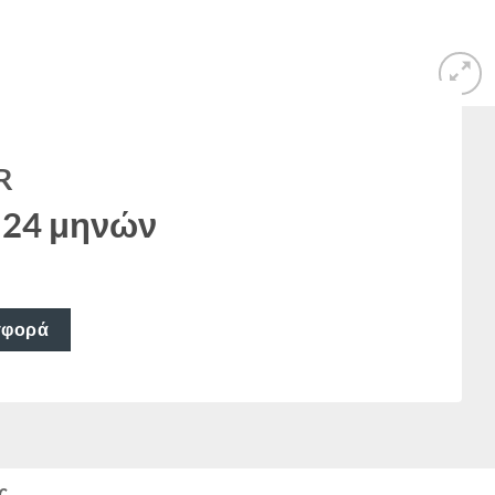
R
 24 μηνών
σφορά
ς