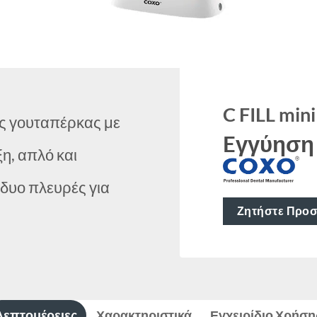
C FILL mini
ς γουταπέρκας με
Eγγύηση
η, απλό και
ς δυο πλευρές για
Ζητήστε Προ
Λεπτομέρειες
Χαρακτηριστικά
Εγχειρίδιο Χρήση