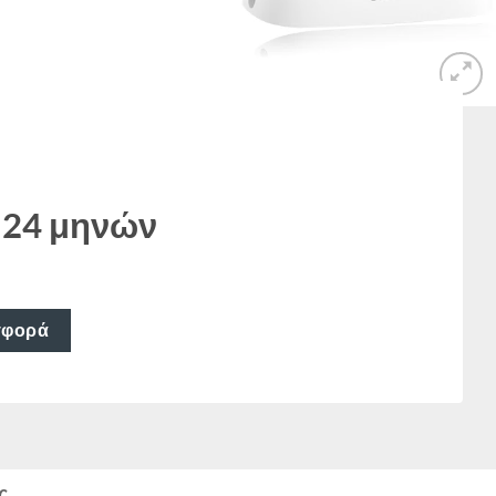
 24 μηνών
σφορά
ς