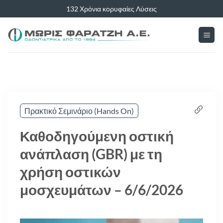
Μετάβαση
132 Χρόνια κορυφαίες Λύσεις
στο
περιεχόμενο
Πρακτικό Σεμινάριο (Hands On)
Καθοδηγούμενη οστική
ανάπλαση (GBR) με τη
χρήση οστικών
μοσχευμάτων – 6/6/2026