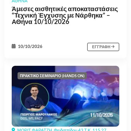
ΑΘΗΝΑ
Άμεσες αισθητικές αποκαταστάσεις
“Τεχνική Έγχυσης με Νάρθηκα” –
ΑΘήνα 10/10/2026
10/10/2026
ΕΓΓΡΑΦΗ
ΠΡΑΚΤΙΚΟ ΣΕΜΙΝΑΡΙΟ (HANDS ON)
ΜΩΡΙΣ ΦΑΡΑΤΖΗ, Φειδιππίδου 43 Τ.Κ. 115 27